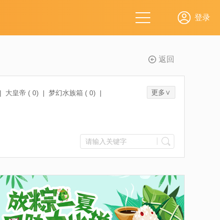
返回
更多∨
|
大皇帝 (
0
)
|
梦幻水族箱 (
0
)
|
(
3
)
|
少年西游记 (
0
)
|
|