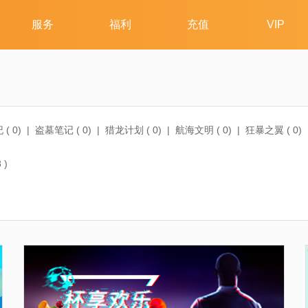
 (
0
)
|
盗墓笔记 (
0
)
|
猎龙计划 (
0
)
|
航海文明 (
0
)
|
狂暴之翼 (
0
)
剑乱舞-ONLINE- (
0
)
|
天使纪元 (
0
)
|
游民研究院 (
12
)
|
西游女儿国 
8
)