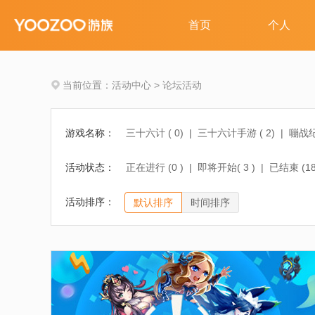
当前位置：
活动中心
>
论坛活动
游戏名称：
三十六计 (
0
)
|
三十六计手游 (
2
)
|
嘣战纪
女神联盟2手游 (
4
)
|
少年三国志 (
0
)
|
刀
活动状态：
正在进行 (
0
)
|
即将开始(
3
)
|
已结束 (
1
马上踢足球 (
0
)
|
活动排序：
默认排序
时间排序