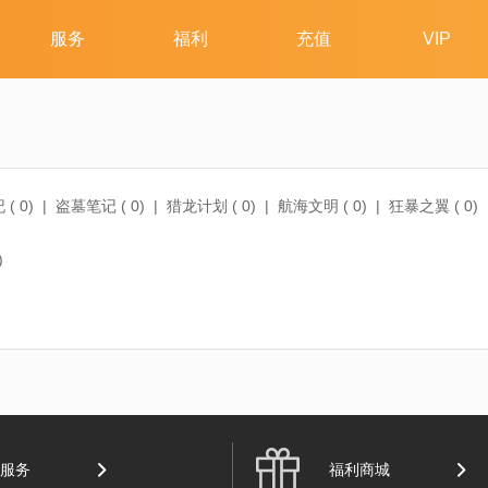
 (
0
)
|
盗墓笔记 (
0
)
|
猎龙计划 (
0
)
|
航海文明 (
0
)
|
狂暴之翼 (
0
)
剑乱舞-ONLINE- (
0
)
|
天使纪元 (
0
)
|
游民研究院 (
12
)
|
西游女儿国 
)