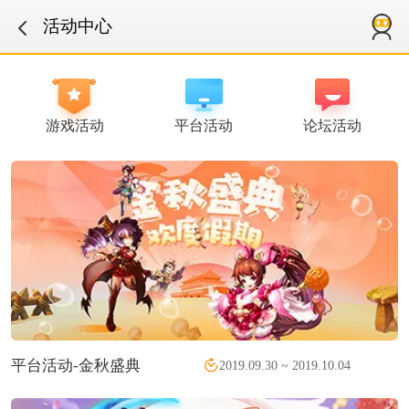
活动中心
游戏活动
平台活动
论坛活动
平台活动-金秋盛典
2019.09.30 ~ 2019.10.04