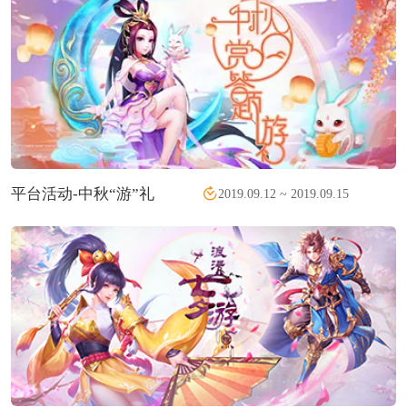
平台活动-中秋“游”礼
2019.09.12 ~ 2019.09.15