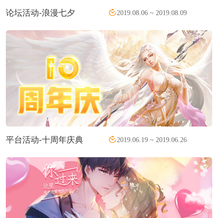
论坛活动-浪漫七夕
2019.08.06 ~ 2019.08.09
平台活动-十周年庆典
2019.06.19 ~ 2019.06.26