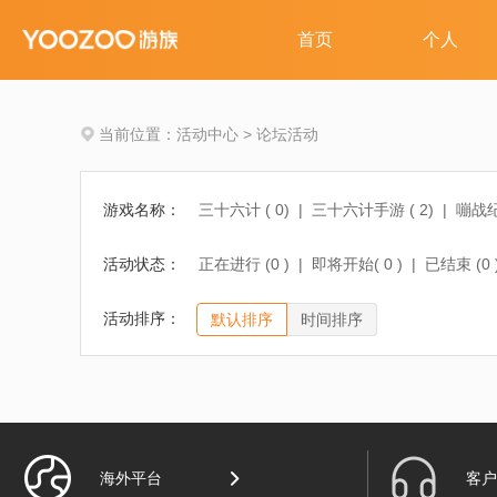
当前位置：
活动中心
>
论坛活动
游戏名称：
三十六计 (
0
)
|
三十六计手游 (
2
)
|
嘣战纪
女神联盟2手游 (
4
)
|
少年三国志 (
0
)
|
刀
活动状态：
正在进行 (
0
)
|
即将开始(
0
)
|
已结束 (
0
马上踢足球 (
0
)
|
活动排序：
默认排序
时间排序