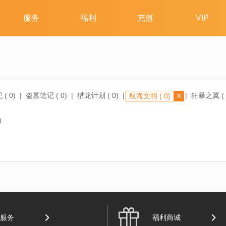
 (
0
)
|
盗墓笔记 (
0
)
|
猎龙计划 (
0
)
|
|
狂暴之翼 (
航海文明 (
0
)
剑乱舞-ONLINE- (
0
)
|
天使纪元 (
0
)
|
游民研究院 (
12
)
|
西游女儿国 
)