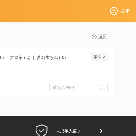
返回
更多∨
0
)
|
大皇帝 (
0
)
|
梦幻水族箱 (
0
)
|
(
3
)
|
少年西游记 (
0
)
|
|