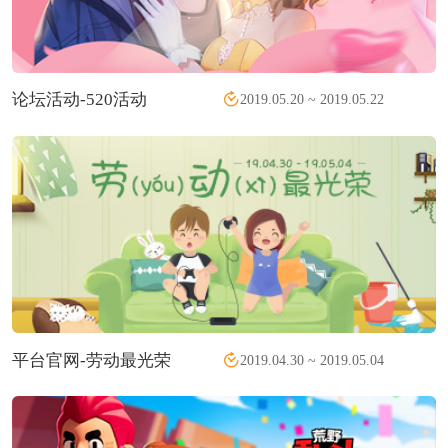
论坛活动-520活动
2019.05.20 ~ 2019.05.22
平台官网-劳动最光荣
2019.04.30 ~ 2019.05.04