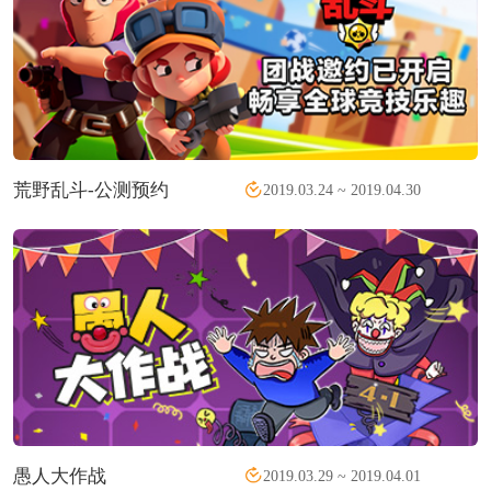
荒野乱斗-公测预约
2019.03.24 ~ 2019.04.30
愚人大作战
2019.03.29 ~ 2019.04.01