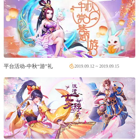
平台活动-中秋“游”礼
2019.09.12 ~ 2019.09.15