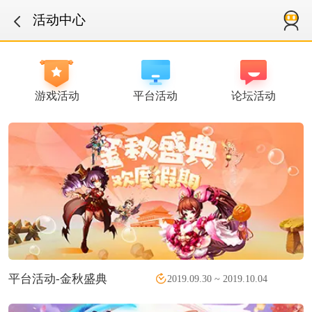
活动中心
游戏活动
平台活动
论坛活动
平台活动-金秋盛典
2019.09.30 ~ 2019.10.04